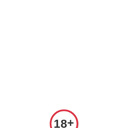
我確認已滿18歲
兒童及青少年請勿進入本站
市集公告
市集總覽/Shopping Guide
古裝喜劇
色々新聞
+
18