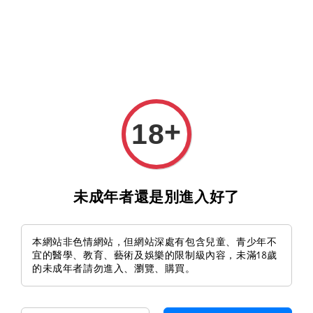
我確認已滿18歲
兒童及青少年請勿進入本站
+
18
KUSO BAZAAR 空想市集是讓你的創意點石成金的最好機
未成年者還是別進入好了
會！
本網站非色情網站，但網站深處有包含兒童、青少年不
宜的醫學、教育、藝術及娛樂的限制級內容，未滿18歲
的未成年者請勿進入、瀏覽、購買。