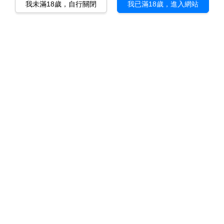
我未滿18歲，自行關閉
我已滿18歲，進入網站
Kuso市集 惡搞空想者的天堂
KUSO BAZAAR試著收集以諷刺為目的的惡搞影片，戳破觀
眾對於既定事物的刻板印象，以驚人、出其不意的劇本和故
事發展，邀情充滿創意的影像創作人對影像創作的思維進行
突破與挑戰。影片要拍得怪並不難，但要怪得挺有意思的，
怪得讓人想一看再看，怪得讓人上癮，似乎看得懂創作者要
表達什麼，卻又無法直指價值核心，觸發觀眾開始反思的契
機，從中就能享受反骨與KUSO的快感!
Kuso Bazaar歡迎長期徵求影像創作者加入市集，我們提供
完整的上架行銷及拆帳系統，有志一同的大家都來玩吧！
按此加入我們
Ｑ：如何加入成為攤主？
請點選
加入我們
，填寫相關資料，待審核通過後即可開
通帳號。